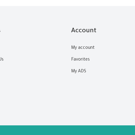
s
Account
My account
Us
Favorites
My ADS