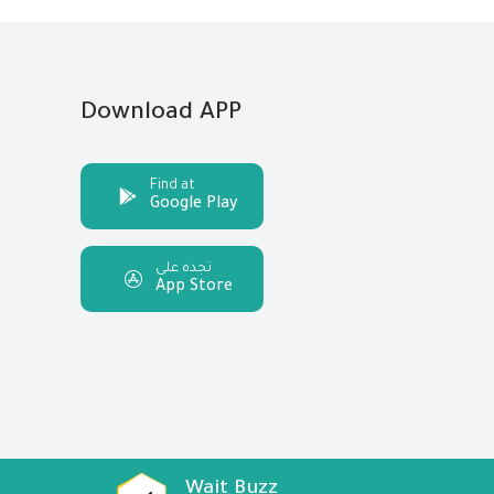
Download APP
Find at
Google Play
تجده على
App Store
Wait Buzz