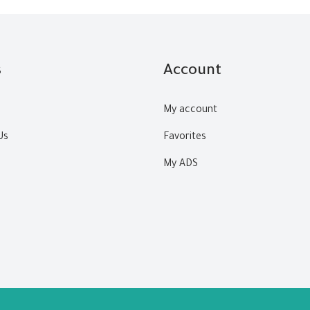
s
Account
My account
Us
Favorites
My ADS