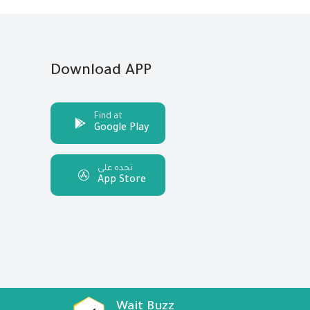
Download APP
Find at
Google Play
تجده على
App Store
Wait Buzz