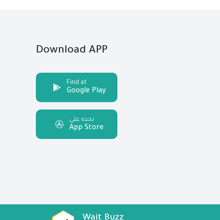
Download APP
Find at
Google Play
تجده على
App Store
Wait Buzz