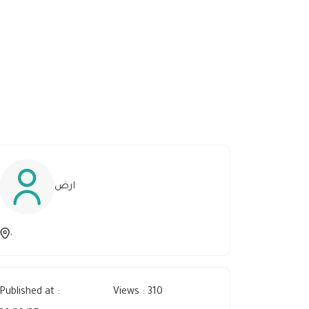
ارض
,
Published at :
Views : 310