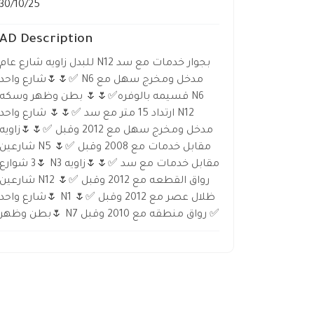
30/10/25
AD Description
للبدل زاويه شارع عام N12 بجوار خدمات مع سد
✅️🌷🌷شارع واحد N6 مدخل ومخرج سهل مع
قسيمه بالوفره✅️🌷🌷 بطن وظهر وسكه N6
ارتداد 15 متر مع سد ✅️🌷🌷 شارع واحد N12
مدخل ومخرج سهل مع 2012 وقبل ✅️🌷🌷زاويه
شارعين N5 مقابل خدمات مع 2008 وقبل ✅️🌷
🌷3 شوارع N3 مقابل خدمات مع سد ✅️🌷🌷زاويه
شارعين N12 رواق القطعه مع 2012 وقبل ✅️🌷
🌷شارع واحد N1 ظلال عصر مع 2012 وقبل ✅️🌷
🌷بطن وظهر N7 رواق منطقه مع 2010 وقبل ✅