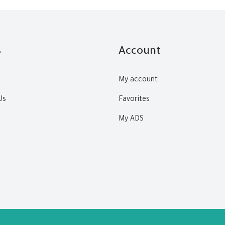
s
Account
My account
Us
Favorites
My ADS