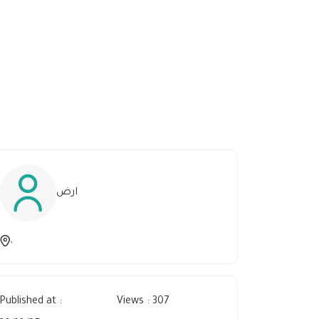
ارض
,
Published at :
Views : 307