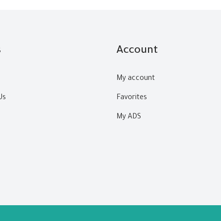
s
Account
My account
Us
Favorites
My ADS