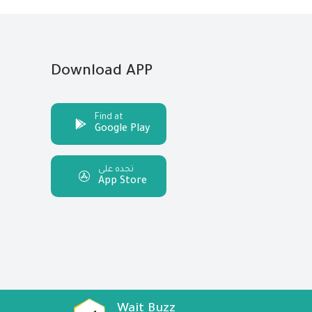
Download APP
Find at
Google Play
تجده على
App Store
Wait Buzz