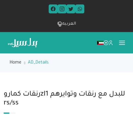
العربيه
Home
AD_Details
رنقات كماروzl1 للبدل مع رنقات وتوايرهم
rs/ss