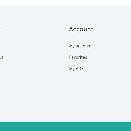
s
Account
My account
Us
Favorites
My ADS