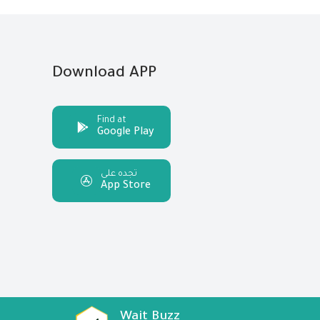
Download APP
Find at
Google Play
تجده على
App Store
Wait Buzz