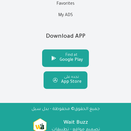
Favorites
My ADS
Download APP
Find at
Google Play
تجده على
App Store
جميع الحقوق© محفوظة - بدل سيل
Wait Buzz
تصميم مواقع - تطبيقات