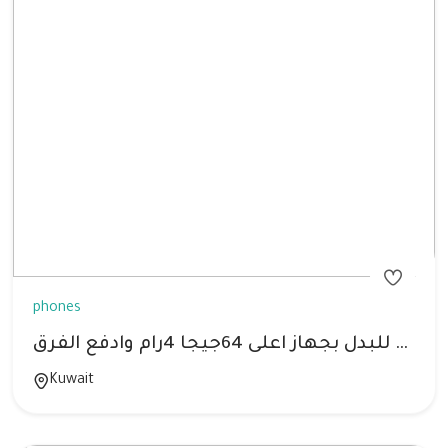
phones
موبايل هواوي واي 7برايم للبدل بجهاز اعلى 64جيجا 4رام وادفع الفرق
Kuwait