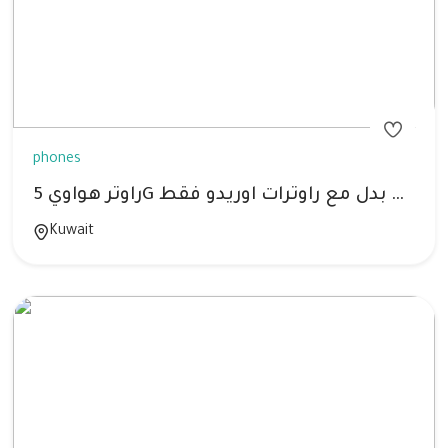
phones
راوتر هواوي 5G لتشغيل خط انترنت لشركة زين فقط بدل مع راوترات اوريدو فقط
Kuwait