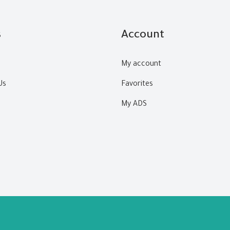
s
Account
My account
Us
Favorites
My ADS