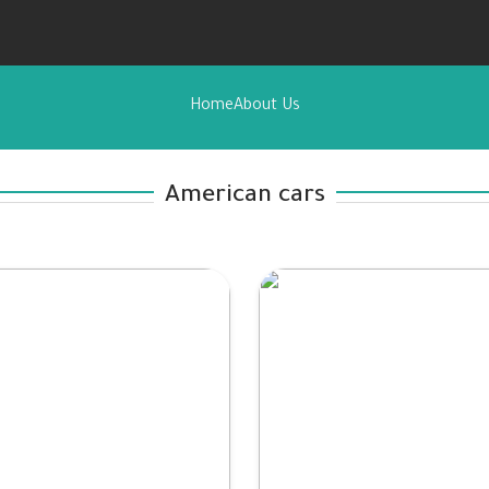
Home
About Us
American cars