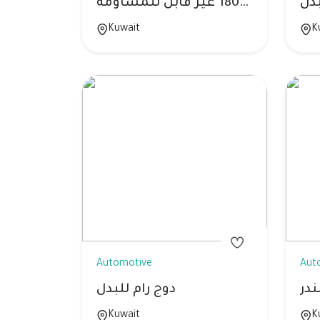
بدل
سلفرادو 2008 4 غيار [مكينه الكبييييره] للبدل 1800 غير قابل للمساومة
Kuwait
K
Automotive
Aut
دوج رام للبدل
Kuwait
K