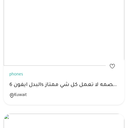
phones
البدل ايفون 6s بطاريه 100% حاله ممتازه جدا للبدل في اندرويد فقط البصمه لا تعمل كل شي ممتاز
Kuwait